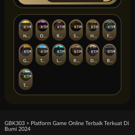
RTP
91%
RTP
87%
RTP
80%
RTP
87%
RTP
92%
RTP
85%
Nova Crash : The Legends of Power
Dart Fest
Ring of Hopeful
Scoop Blessing
Horse Racing
Fruit Roulette Slots
RTP
87%
RTP
84%
RTP
87%
RTP
90%
RTP
89%
RTP
95%
Ghost Busters
Treasure of Pirate
Lagend of Shooter
Real Slap
Drop Racing
Bomb Defusal
RTP
94%
Treasure Land
GBK303 > Platform Game Online Terbaik Terkuat Di
Bumi 2024