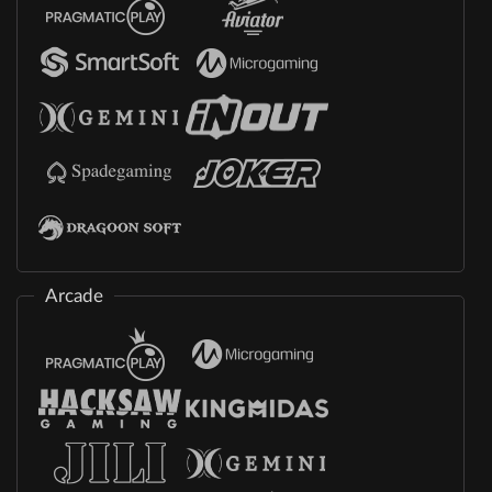
Arcade