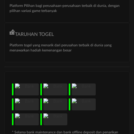
Platform Pilihan bagi perusahaan-perusahaan terbaik di dunia, dengan
pilihan variasi game terbanyak
TARUHAN TOGEL
Platform togel yang menarik dari perusahan terbaik di dunia yang
menawarkan hadiah kemenangan besar
* Selama bank maintenance dan bank offline deposit dan penarikan