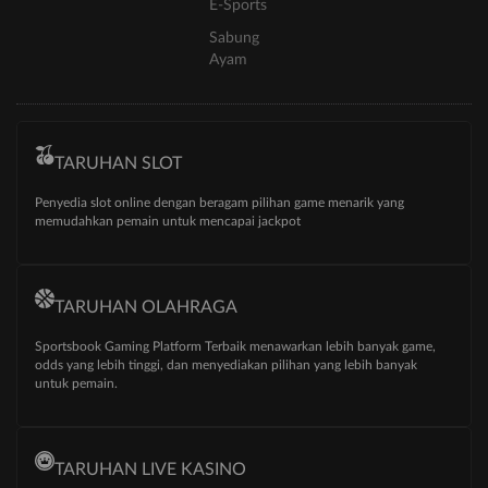
E-Sports
Sabung
Ayam
TARUHAN SLOT
Penyedia slot online dengan beragam pilihan game menarik yang
memudahkan pemain untuk mencapai jackpot
TARUHAN OLAHRAGA
Sportsbook Gaming Platform Terbaik menawarkan lebih banyak game,
odds yang lebih tinggi, dan menyediakan pilihan yang lebih banyak
untuk pemain.
TARUHAN LIVE KASINO