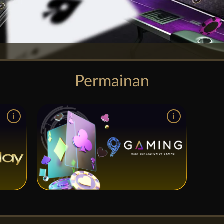
Permainan
i
i