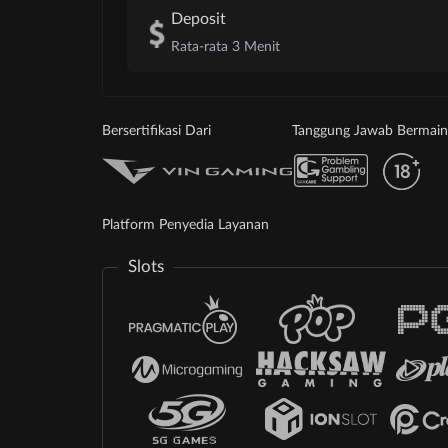
Deposit
Rata-rata 3 Menit
Bersertifikasi Dari
Tanggung Jawab Bermain
Platform Penyedia Layanan
Slots