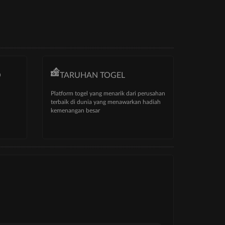
O
TARUHAN TOGEL
Platform togel yang menarik dari perusahan
terbaik di dunia yang menawarkan hadiah
kemenangan besar