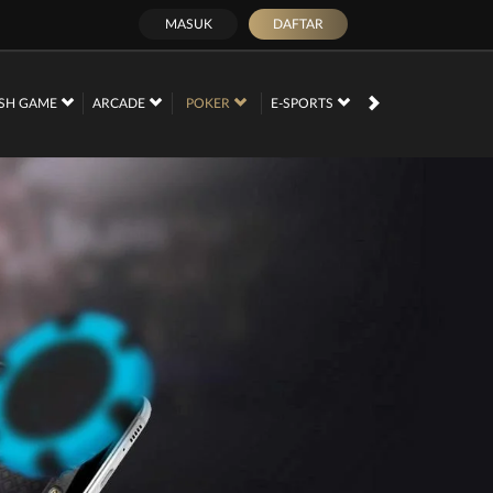
MASUK
DAFTAR
SH GAME
ARCADE
POKER
E-SPORTS
SABUNG AYAM