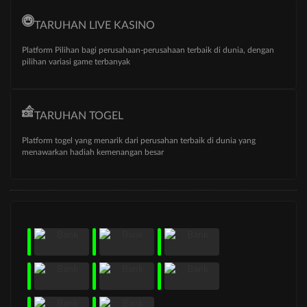
TARUHAN LIVE KASINO
Platform Pilihan bagi perusahaan-perusahaan terbaik di dunia, dengan
pilihan variasi game terbanyak
TARUHAN TOGEL
Platform togel yang menarik dari perusahan terbaik di dunia yang
menawarkan hadiah kemenangan besar