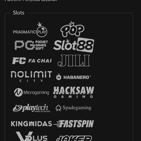
Slots