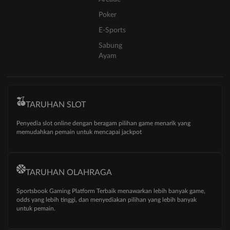
Poker
E-Sports
Sabung
Ayam
TARUHAN SLOT
Penyedia slot online dengan beragam pilihan game menarik yang
memudahkan pemain untuk mencapai jackpot
TARUHAN OLAHRAGA
Sportsbook Gaming Platform Terbaik menawarkan lebih banyak game,
odds yang lebih tinggi, dan menyediakan pilihan yang lebih banyak
untuk pemain.