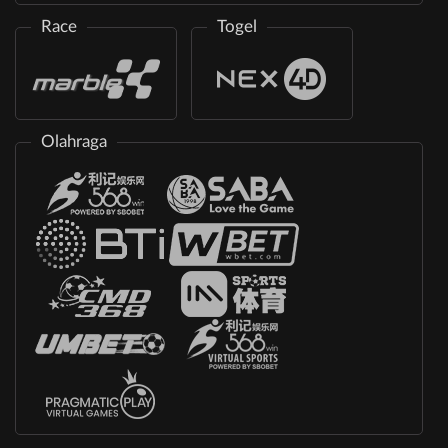
Race
Togel
Olahraga