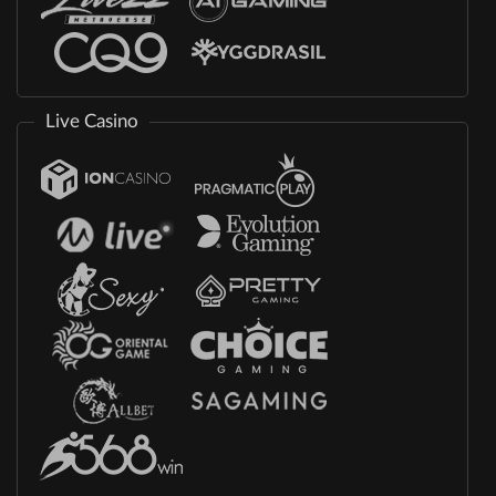
Live Casino