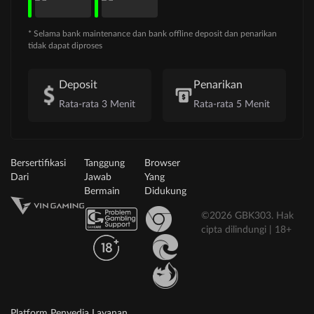
* Selama bank maintenance dan bank offline deposit dan penarikan
tidak dapat diproses
Deposit
Penarikan
Rata-rata 3 Menit
Rata-rata 5 Menit
Bersertifikasi
Tanggung
Browser
Dari
Jawab
Yang
Bermain
Didukung
©2026 GBK303. Hak
cipta dilindungi | 18+
Platform Penyedia Layanan