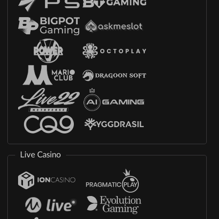
Live Casino