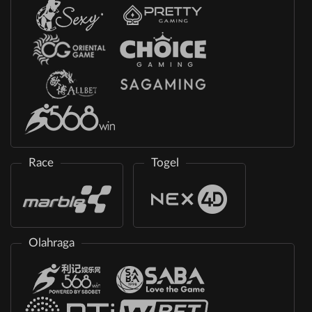
Race
Togel
Olahraga