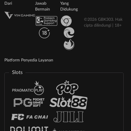
Dari
Jawab
Yang
Bermain
Didukung
©2026 GBK303. Hak
cipta dilindungi | 18+
Platform Penyedia Layanan
Slots