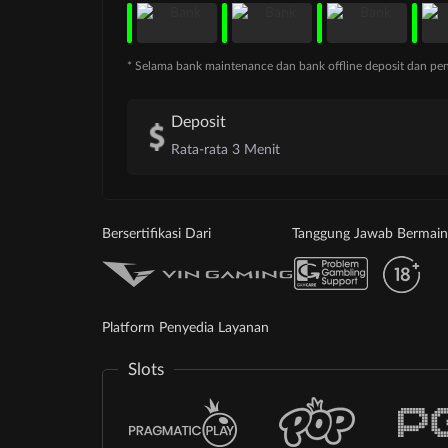
* Selama bank maintenance dan bank offline deposit dan pen
Deposit
Rata-rata 3 Menit
Bersertifikasi Dari
Tanggung Jawab Bermain
Platform Penyedia Layanan
Slots