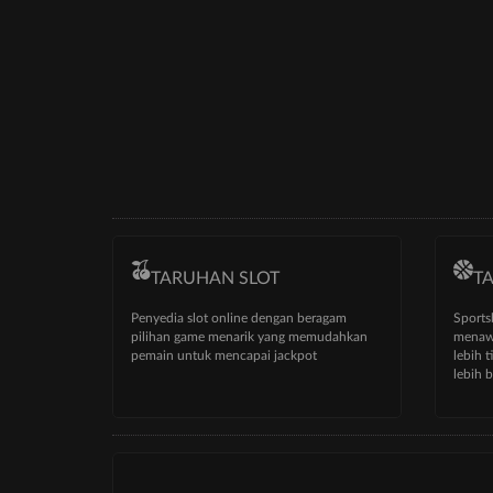
TARUHAN SLOT
T
Penyedia slot online dengan beragam
Sports
pilihan game menarik yang memudahkan
menawa
pemain untuk mencapai jackpot
lebih 
lebih 