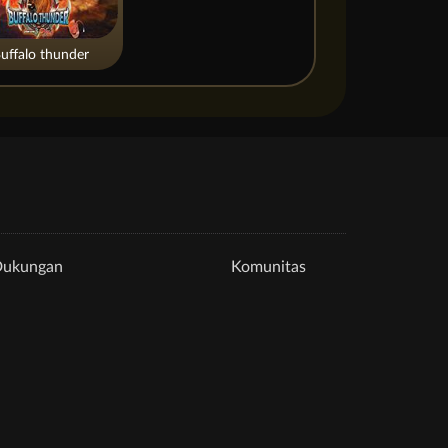
uffalo thunder
ukungan
Komunitas