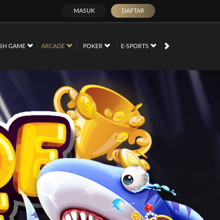
MASUK
DAFTAR
SH GAME
ARCADE
POKER
E-SPORTS
SABUNG AYAM