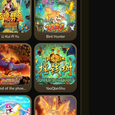
Li Kui Pi Yu
Bird Hunter
Legend of the phoenix
YaoQianShu