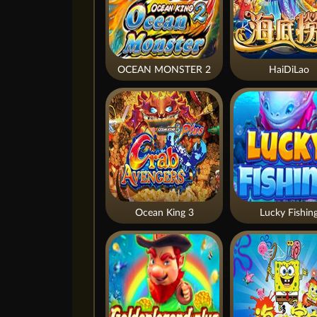
OCEAN MONSTER 2
HaiDiLao
Ocean King 3
Lucky Fishin