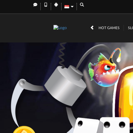
HOT GAMES
SL