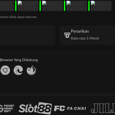
arikan tidak dapat diproses
Penarikan
Rata-rata 5 Menit
Browser Yang Didukung