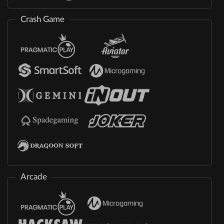
Crash Game
Arcade