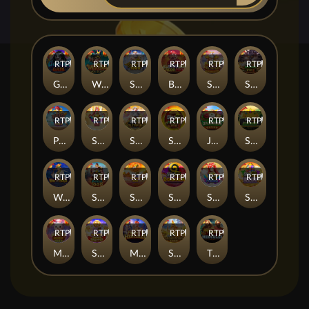
RTP
98%
RTP
RTP
RTP
RTP
RTP
Goyang Gaib
Wukong - Black Scatter
Slot88 Olympus 1000
Bang Gacor 1000
Slot88 Gates of Olympus Super Scatter
Slot88 Mahjong Wins 3 Black Scatter
RTP
RTP
RTP
RTP
98%
RTP
RTP
Pirate Quest 1000
Starlight Princess 1000
Slot88 Olympus
Slot88 Mahjong Wins 2
JaJanan Pasar
Slot88 Gems
RTP
RTP
98%
RTP
97%
RTP
RTP
RTP
Way of Ninja
Slot88 Gates of Gatot Kaca 1000
Slot88 Sweet Bonanza 1000
Slot88 Bonanza
Slot88 Princess
Slot88 Rush
RTP
RTP
96%
RTP
RTP
RTP
Mochi Mania 1000
Slot88 Sweet Bonanza Super Scatter
Mighty Hercules
Slot88 Wisdom of Athena 1000
Thor vs Hercules