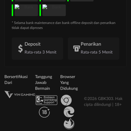
* Selama bank maintenance dan bank offline deposit dan penarikan
tidak dapat diproses
Deposit
Penarikan
Rata-rata 3 Menit
Rata-rata 5 Menit
Bersertifikasi
Tanggung
Browser
Dari
Jawab
Yang
Bermain
Didukung
©2026 GBK303. Hak
cipta dilindungi | 18+