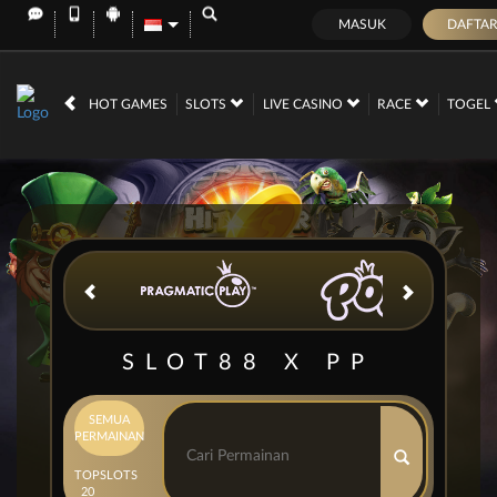
MASUK
DAFTA
IDR
12,701,878,
HOT GAMES
SLOTS
LIVE CASINO
RACE
TOGEL
SLOT88 X PP
SEMUA
PERMAINAN
TOP
SLOTS
20