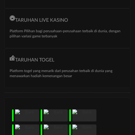
TARUHAN LIVE KASINO
Platform Pilihan bagi perusahaan-perusahaan terbaik di dunia, dengan
pilihan variasi game terbanyak
TARUHAN TOGEL
Platform togel yang menarik dari perusahan terbaik di dunia yang
menawarkan hadiah kemenangan besar