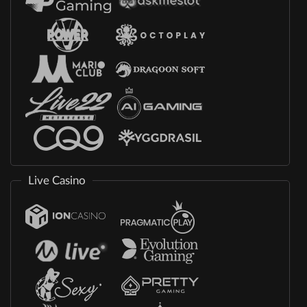
Live Casino