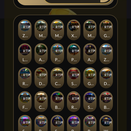
RTP
95%
RTP
98%
RTP
96%
RTP
95%
RTP
98%
RTP
97%
Zeustrike
Maya: Elemental Totem
Mahjong Roar
Xiang Qi Ways 2
Maya: Elemental Totem 2
Golden Egypt
RTP
98%
RTP
96%
RTP
95%
RTP
96%
RTP
95%
RTP
96%
Last Samurai
Aztec: Bonus Hunt 2
Pinata Fest
Phantom Multiplier
Aztec: Gold Temple
Zeustrike Xmas
RTP
97%
RTP
98%
RTP
98%
RTP
97%
RTP
97%
RTP
97%
Rush Hour Gold
Dragon Chi’s Quest
Crazy Bounty: Jackpot
Slotto 4D
Golden Football
Dragon Chi's Quest 2
RTP
96%
RTP
96%
RTP
88%
RTP
94%
RTP
94%
RTP
82%
Football Fever
Cai Shen Fortune
Boom of Prosperity
Rhapsody of Muertos
Starry Adventure
BlackJack21
RTP
88%
RTP
94%
RTP
91%
RTP
84%
RTP
90%
RTP
93%