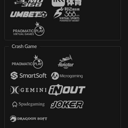
Crash Game