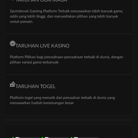
Sportsbook Gaming Platform Terbaik menawarkan lebih banyak game,
odds yang lebih tinggi, dan menyediakan pilihan yang lebih banyak
untuk pemain.
TARUHAN LIVE KASINO
Platform Pilihan bagi perusahaan-perusahaan terbaik di dunia, dengan
pilihan variasi game terbanyak
TARUHAN TOGEL
Platform togel yang menarik dari perusahan terbaik di dunia yang
menawarkan hadiah kemenangan besar