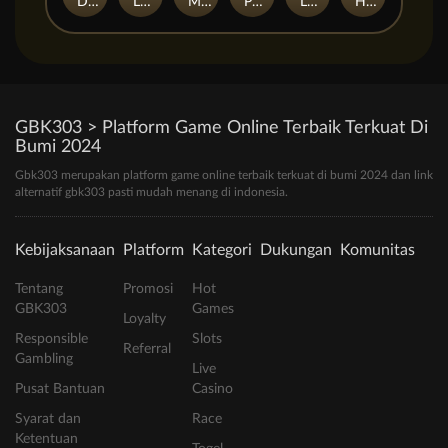
Dino Drop
Lucky Dog
Master Gems
Plushie Wins
Lucky Dice
Happy Nets
GBK303 > Platform Game Online Terbaik Terkuat Di
Bumi 2024
Gbk303 merupakan platform game online terbaik terkuat di bumi 2024 dan link
alternatif gbk303 pasti mudah menang di indonesia.
Kebijaksanaan
Platform
Kategori
Dukungan
Komunitas
Tentang
Promosi
Hot
GBK303
Games
Loyalty
Responsible
Slots
Referral
Gambling
Live
Pusat Bantuan
Casino
Syarat dan
Race
Ketentuan