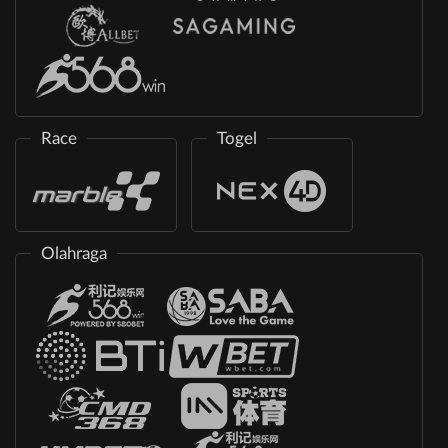
Race
Togel
Olahraga